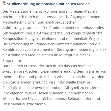
FAQ ausländische Studierende
Fachgruppe Historische Instrumente
IT-Abteilung
Bibliothek
Studienordnung Komposition mit neuen Medien
Traversflöte
Kirchenmusik (ev./kath.)
Percussion
Viola da gamba
Viola da gamba
Viola da gamba
Termine | Fristen
Vorbereitungskurse des Tonkünstlerverbands
Hochschulchor
Seraphin-Stiftung
Wettbewerbe
Verband Bayerischer Sing- und Musikschulen
Johannes Kamprad
Michael Stern
Hörbox
Bibliographie
Vielfalt an der HfM
Qualitätsbeirat
Informationssicherheit
Personalrat
Aktuelles (Archiv)
Der Masterstudiengang „Komposition mit neuen Medien“
e. V.
Fachgruppe Jazz | Rock | Pop
Justiziariat
Hinweisgeberschutz
zeichnet sich durch die intensive Beschäftigung mit neuen
Viola da gamba
Klavier
Posaune
Vorbereitungstutorium Musiktheorie der HfM
Hochschulsinfonieorchester
Stegmann
Weitere Veranstaltungen
Günter Mittelsteiner
Kino
Ehrungen
News-Archiv
Sexuelle Belästigung
Medientechnologien und elektroakustischer
Virtuelle Hochschule Bayern (vhb)
Fachgruppe Kammermusik | Korrepetition
Qualitätsmanagement
Kartenverkauf
Aufführungspraxis aus. Das Studium bietet ein umfassendes
Lehrangebot über elektroakustische und computergestützte
Komposition
Saxophon
Kammerchor
Steinway
Hilde Müller-Tamm
Sicherheit
Komposition, Klanginstallationen und multimediale Projekte.
Fachgruppe Klavier
Referentin für Prozessmanagement
Videokonferenzsysteme
Die Erforschung multimedialer Konzertsituationen und die
Musiktheorie
Trompete
Opernschule
Hildegard Poschet
Transferbeaufragte
Kombination von Instrumenten, Gesang und neuen digitalen /
Fachgruppe Orgel | Kirchenmusik
KHB-Kooperationsstellen
Zentrale Dienste
elektronischen Medien stehen im Mittelpunkt dieses
Orchesterinstrumente
Tuba
Schulmusikchor
Burkhard Schmidt
Vertrauensteam
Programms.
Fachgruppe Percussion (klassisch)
Exkursionen
Durch einen Prozess, der sich durch das Wechselspiel
zwischen praktischem Experimentieren und dem Transfer von
Viola
Orgel
Schulmusikorchester
Irmtraut Schmidt
Wissenschaftliche Praxis
theoretischem und praktischem Wissen auszeichnet, werden
Fachgruppe Komposition/Musiktheorie
Hochschulkleidung
die Studierenden ermutigt, ihre individuelle kreative
Violine
Rosemarie Schneider
Beratungs- und Meldeformular
Persönlichkeit zu entwickeln und die Fähigkeit zu entdecken,
Fachgruppe Instrumental-/Vokalpädagogik |
ihre eigenen musikalischen Visionen auf einem hohen
EMP
Violoncello
Ilse Singer
künstlerischen Niveau mit Kompetenz, Selbstreflexion und
Originalität auszudrücken.
Fachgruppe
Gertrud Then