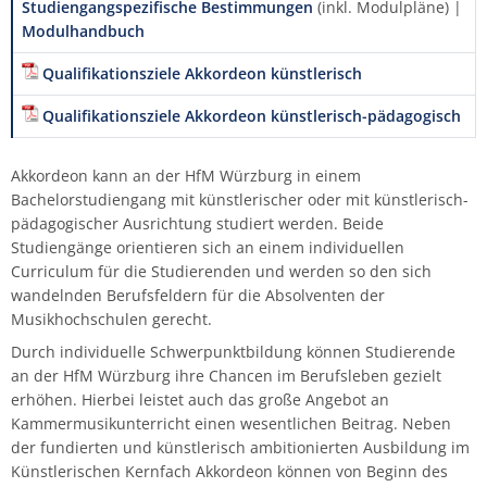
Studiengangspezifische Bestimmungen
(inkl. Modulpläne) |
FAQ ausländische Studierende
Fachgruppe Historische Instrumente
IT-Abteilung
Bibliothek
Modulhandbuch
Traversflöte
Percussion
Viola da gamba
Viola da gamba
Viola da gamba
Holzblasinstrumente
Termine | Fristen
Vorbereitungskurse des Tonkünstlerverbands
Hochschulchor
Seraphin-Stiftung
Wettbewerbe
Verband Bayerischer Sing- und Musikschulen
Johannes Kamprad
Michael Stern
Hörbox
Bibliographie
Vielfalt an der HfM
Qualitätsbeirat
Informationssicherheit
Personalrat
Aktuelles (Archiv)
e. V.
Fachgruppe Jazz | Rock | Pop
Justiziariat
Hinweisgeberschutz
Qualifikationsziele Akkordeon künstlerisch
Viola da gamba
Posaune
Jazz
Vorbereitungstutorium Musiktheorie der HfM
Hochschulsinfonieorchester
Stegmann
Weitere Veranstaltungen
Günter Mittelsteiner
Kino
Ehrungen
News-Archiv
Sexuelle Belästigung
Qualifikationsziele Akkordeon künstlerisch-pädagogisch
Virtuelle Hochschule Bayern (vhb)
Fachgruppe Kammermusik | Korrepetition
Qualitätsmanagement
Kartenverkauf
Saxophon
Kammermusik
Kammerchor
Steinway
Hilde Müller-Tamm
Sicherheit
Akkordeon kann an der HfM Würzburg in einem
Fachgruppe Klavier
Referentin für Prozessmanagement
Videokonferenzsysteme
Bachelorstudiengang mit künstlerischer oder mit künstlerisch-
Trompete
Komposition
Opernschule
Hildegard Poschet
Transferbeaufragte
pädagogischer Ausrichtung studiert werden. Beide
Fachgruppe Orgel | Kirchenmusik
KHB-Kooperationsstellen
Zentrale Dienste
Studiengänge orientieren sich an einem individuellen
Tuba
Komposition mit neuen Medien
Schulmusikchor
Burkhard Schmidt
Vertrauensteam
Curriculum für die Studierenden und werden so den sich
Fachgruppe Percussion (klassisch)
Exkursionen
wandelnden Berufsfeldern für die Absolventen der
Viola
Klavier
Schulmusikorchester
Irmtraut Schmidt
Wissenschaftliche Praxis
Musikhochschulen gerecht.
Fachgruppe Komposition/Musiktheorie
Hochschulkleidung
Durch individuelle Schwerpunktbildung können Studierende
Violine
Künstlerisch-pädagogische
Rosemarie Schneider
Beratungs- und Meldeformular
an der HfM Würzburg ihre Chancen im Berufsleben gezielt
Masterstudiengänge
Fachgruppe Instrumental-/Vokalpädagogik |
erhöhen. Hierbei leistet auch das große Angebot an
Kammermusikunterricht einen wesentlichen Beitrag. Neben
EMP
Violoncello
Ilse Singer
der fundierten und künstlerisch ambitionierten Ausbildung im
Liedgestaltung
Künstlerischen Kernfach Akkordeon können von Beginn des
Fachgruppe
Gertrud Then