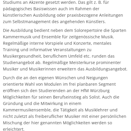
Studiums an Akzente gesetzt werden. Das gilt z. B. für
Musikwissenschaft/Musikermedizin
Musiktheaterkorrepetition
pädagogisches Basiswissen auch im Rahmen der
Günther Wich
künstlerischen Ausbildung oder praxisbezogene Anleitungen
Fachgruppe Musikpädagogik Lehramt
Musiktheorie
zum Selbstmanagement des angehenden Künstlers.
Johannes Wolf
Die Ausbildung bedient neben dem Solorepertoire die Sparten
Fachgruppe Streichinstrumente
Orchesterleitung
Kammermusik und Ensemble für zeitgenössische Musik.
Regelmäßige interne Vorspiele und Konzerte, mentales
Training und informative Veranstaltungen zu
Percussion
Musikergesundheit, beruflichem Umfeld etc. runden das
Studienangebot ab. Regelmäßige Meisterkurse prominenter
Streichinstrumente
Musiker und Musikerinnen erweitern das Ausbildungsangebot.
Durch die an den eigenen Wünschen und Neigungen
Master of Music in Performance
orientierte Wahl von Modulen im frei planbaren Segment
eröffnen sich den Studierenden an der HfM Würzburg
Master of Music in Performance and Pedagogy
Möglichkeiten für seinen Berufseinstieg als Solist. Auch die
Gründung und die Mitwirkung in einem
Kammermusikensemble, die Tätigkeit als Musiklehrer und
nicht zuletzt als freiberuflicher Musiker mit einer persönlichen
Mischung der hier genannten Möglichkeiten werden so
erleichtert.