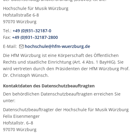
Musikwissenschaft/Musikermedizin
Musiktheaterkorrepetition
Hochschule für Musik Würzburg
Günther Wich
Hofstallstraße 6-8
Fachgruppe Musikpädagogik Lehramt
Musiktheorie
97070 Würzburg
Johannes Wolf
Tel.:
+49 (0)931–32187-0
Fachgruppe Streichinstrumente
Orchesterleitung
Fax:
+49 (0)931–32187-2800
E-Mail:
hochschule@hfm-wuerzburg.de
Percussion
Die HfM Würzburg ist eine Körperschaft des Öffentlichen
Rechts und staatliche Einrichtung (Art. 4 Abs. 1 BayHIG). Sie
Streichinstrumente
wird vertreten durch den Präsidenten der HfM Würzburg Prof.
Dr. Christoph Wünsch.
Master of Music in Performance
Kontaktdaten des Datenschutzbeauftragten
Den behördlichen Datenschutzbeauftragten erreichen Sie
Master of Music in Performance and Pedagogy
unter:
Datenschutzbeauftragter der Hochschule für Musik Würzburg
Felix Eisenmenger
Hofstallstr. 6–8
97070 Würzburg