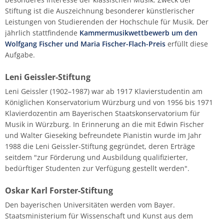
Musikwissenschaft/Musikermedizin
Musiktheaterkorrepetition
Stiftung ist die Auszeichnung besonderer künstlerischer
Leistungen von Studierenden der Hochschule für Musik. Der
Günther Wich
jährlich stattfindende
Kammermusikwettbewerb um den
Fachgruppe Musikpädagogik Lehramt
Musiktheorie
Wolfgang Fischer und Maria Fischer-Flach-Preis
erfüllt diese
Johannes Wolf
Aufgabe.
Fachgruppe Streichinstrumente
Orchesterleitung
Leni Geissler-Stiftung
Percussion
Leni Geissler (1902–1987) war ab 1917 Klavierstudentin am
Königlichen Konservatorium Würzburg und von 1956 bis 1971
Streichinstrumente
Klavierdozentin am Bayerischen Staatskonservatorium für
Musik in Würzburg. In Erinnerung an die mit Edwin Fischer
und Walter Gieseking befreundete Pianistin wurde im Jahr
Master of Music in Performance
1988 die Leni Geissler-Stiftung gegründet, deren Erträge
seitdem "zur Förderung und Ausbildung qualifizierter,
Master of Music in Performance and Pedagogy
bedürftiger Studenten zur Verfügung gestellt werden".
Oskar Karl Forster-Stiftung
Den bayerischen Universitäten werden vom Bayer.
Staatsministerium für Wissenschaft und Kunst aus dem