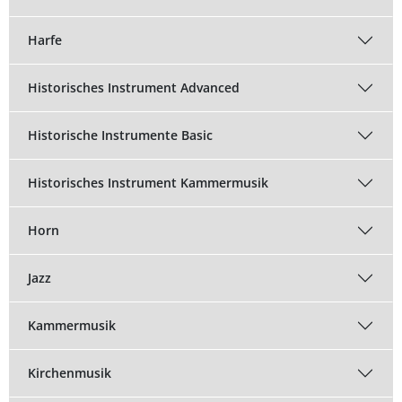
Musikwissenschaft/Musikermedizin
Musiktheaterkorrepetition
Harfe
Günther Wich
Fachgruppe Musikpädagogik Lehramt
Musiktheorie
Historisches Instrument Advanced
Johannes Wolf
Fachgruppe Streichinstrumente
Orchesterleitung
Historische Instrumente Basic
Percussion
Historisches Instrument Kammermusik
Streichinstrumente
Horn
Master of Music in Performance
Jazz
Master of Music in Performance and Pedagogy
Kammermusik
Kirchenmusik