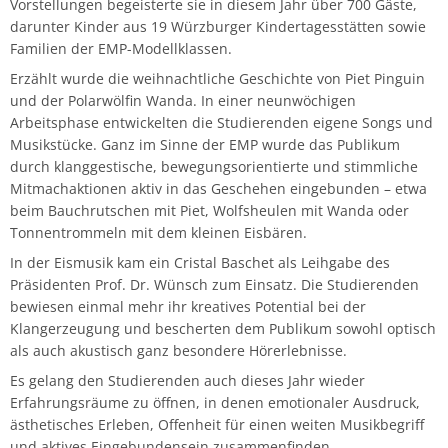
Vorstellungen begeisterte sie in diesem Jahr über 700 Gäste,
Musikwissenschaft/Musikermedizin
Musiktheaterkorrepetition
darunter Kinder aus 19 Würzburger Kindertagesstätten sowie
Günther Wich
Familien der EMP-Modellklassen.
Fachgruppe Musikpädagogik Lehramt
Musiktheorie
Erzählt wurde die weihnachtliche Geschichte von Piet Pinguin
Johannes Wolf
und der Polarwölfin Wanda. In einer neunwöchigen
Fachgruppe Streichinstrumente
Orchesterleitung
Arbeitsphase entwickelten die Studierenden eigene Songs und
Musikstücke. Ganz im Sinne der EMP wurde das Publikum
durch klanggestische, bewegungsorientierte und stimmliche
Percussion
Mitmachaktionen aktiv in das Geschehen eingebunden – etwa
beim Bauchrutschen mit Piet, Wolfsheulen mit Wanda oder
Streichinstrumente
Tonnentrommeln mit dem kleinen Eisbären.
In der Eismusik kam ein Cristal Baschet als Leihgabe des
Master of Music in Performance
Präsidenten Prof. Dr. Wünsch zum Einsatz. Die Studierenden
bewiesen einmal mehr ihr kreatives Potential bei der
Master of Music in Performance and Pedagogy
Klangerzeugung und bescherten dem Publikum sowohl optisch
als auch akustisch ganz besondere Hörerlebnisse.
Es gelang den Studierenden auch dieses Jahr wieder
Erfahrungsräume zu öffnen, in denen emotionaler Ausdruck,
ästhetisches Erleben, Offenheit für einen weiten Musikbegriff
und aktives Eingebundensein zusammenfinden.