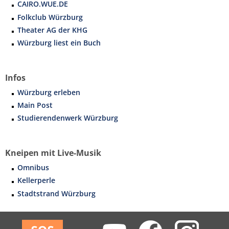
CAIRO.WUE.DE
Musikwissenschaft/Musikermedizin
Musiktheaterkorrepetition
Folkclub Würzburg
Günther Wich
Theater AG der KHG
Fachgruppe Musikpädagogik Lehramt
Musiktheorie
Würzburg liest ein Buch
Johannes Wolf
Fachgruppe Streichinstrumente
Orchesterleitung
Infos
Percussion
Würzburg erleben
Main Post
Streichinstrumente
Studierendenwerk Würzburg
Master of Music in Performance
Kneipen mit Live-Musik
Master of Music in Performance and Pedagogy
Omnibus
Kellerperle
Stadtstrand Würzburg