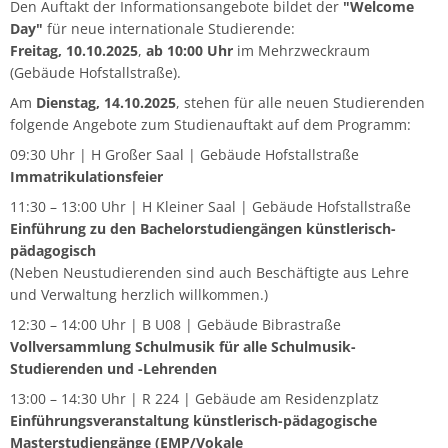
Den Auftakt der Informationsangebote bildet der
"Welcome
Musikwissenschaft/Musikermedizin
Musiktheaterkorrepetition
Day"
für neue internationale Studierende:
Günther Wich
Freitag, 10.10.2025
,
ab 10:00 Uhr
im Mehrzweckraum
Fachgruppe Musikpädagogik Lehramt
Musiktheorie
(Gebäude Hofstallstraße).
Johannes Wolf
Am
Dienstag, 14.10.2025
, stehen für alle neuen Studierenden
Fachgruppe Streichinstrumente
Orchesterleitung
folgende Angebote zum Studienauftakt auf dem Programm:
09:30 Uhr | H Großer Saal | Gebäude Hofstallstraße
Percussion
Immatrikulationsfeier
11:30 – 13:00 Uhr | H Kleiner Saal | Gebäude Hofstallstraße
Streichinstrumente
Einführung zu den Bachelorstudiengängen künstlerisch-
pädagogisch
(Neben Neustudierenden sind auch Beschäftigte aus Lehre
Master of Music in Performance
und Verwaltung herzlich willkommen.)
12:30 – 14:00 Uhr | B U08 | Gebäude Bibrastraße
Master of Music in Performance and Pedagogy
Vollversammlung Schulmusik für alle Schulmusik-
Studierenden und -Lehrenden
13:00 – 14:30 Uhr | R 224 | Gebäude am Residenzplatz
Einführungsveranstaltung künstlerisch-pädagogische
Masterstudiengänge (EMP/Vokale