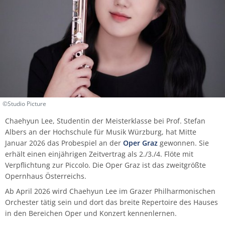
FAQ ausländische Studierende
Fachgruppe Historische Instrumente
IT-Abteilung
Bibliothek
Traversflöte
Kirchenmusik (ev./kath.)
Percussion
Viola da gamba
Viola da gamba
Viola da gamba
Holzblasinstrumente
Termine | Fristen
Vorbereitungskurse des Tonkünstlerverbands
Hochschulchor
Seraphin-Stiftung
Wettbewerbe
Verband Bayerischer Sing- und Musikschulen
Johannes Kamprad
Michael Stern
Hörbox
Bibliographie
Vielfalt an der HfM
Qualitätsbeirat
Informationssicherheit
Personalrat
Aktuelles (Archiv)
e. V.
Fachgruppe Jazz | Rock | Pop
Justiziariat
Hinweisgeberschutz
Viola da gamba
Klavier
Posaune
Jazz
Vorbereitungstutorium Musiktheorie der HfM
Hochschulsinfonieorchester
Stegmann
Weitere Veranstaltungen
Günter Mittelsteiner
Kino
Ehrungen
News-Archiv
Sexuelle Belästigung
Virtuelle Hochschule Bayern (vhb)
Fachgruppe Kammermusik | Korrepetition
Qualitätsmanagement
Kartenverkauf
Komposition
Saxophon
Kammermusik
Kammerchor
Steinway
Hilde Müller-Tamm
Sicherheit
Fachgruppe Klavier
Referentin für Prozessmanagement
Videokonferenzsysteme
Musiktheorie
Trompete
Komposition
Opernschule
Hildegard Poschet
Transferbeaufragte
©Studio Picture
Fachgruppe Orgel | Kirchenmusik
KHB-Kooperationsstellen
Zentrale Dienste
Orchesterinstrumente
Tuba
Komposition mit neuen Medien
Schulmusikchor
Burkhard Schmidt
Vertrauensteam
Chaehyun Lee, Studentin der Meisterklasse bei Prof. Stefan
Albers an der Hochschule für Musik Würzburg, hat Mitte
Fachgruppe Percussion (klassisch)
Exkursionen
Januar 2026 das Probespiel an der
Oper Graz
gewonnen. Sie
Viola
Orgel
Klavier
Schulmusikorchester
Irmtraut Schmidt
Wissenschaftliche Praxis
erhält einen einjährigen Zeitvertrag als 2./3./4. Flöte mit
Fachgruppe Komposition/Musiktheorie
Hochschulkleidung
Verpflichtung zur Piccolo. Die Oper Graz ist das zweitgrößte
Violine
Künstlerisch-pädagogische
Rosemarie Schneider
Beratungs- und Meldeformular
Opernhaus Österreichs.
Masterstudiengänge
Fachgruppe Instrumental-/Vokalpädagogik |
Ab April 2026 wird Chaehyun Lee im Grazer Philharmonischen
EMP
Violoncello
Ilse Singer
Orchester tätig sein und dort das breite Repertoire des Hauses
Liedgestaltung
in den Bereichen Oper und Konzert kennenlernen.
Fachgruppe
Gertrud Then