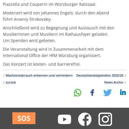
Piazzolla und Couperin im Würzburger Ratssaal.
Musikwissenschaft/Musikermedizin
Musiktheaterkorrepetition
Moderiert wird von Johannes Engels; durch den Abend
Günther Wich
führt Arseniy Strokovskiy.
Fachgruppe Musikpädagogik Lehramt
Musiktheorie
Anschließend wird zu Begegnung und Austausch mit den
Johannes Wolf
Musikerinnen und Musikern im Rathausfoyer geladen.
Fachgruppe Streichinstrumente
Orchesterleitung
Um Spenden wird gebeten.
Die Veranstaltung wird in Zusammenarbeit mit dem
Percussion
International Office der HfM Würzburg organisiert.
Das Konzert ist kosten- und barrierefrei.
Streichinstrumente
Machtmissbrauch erkennen und verhindern
Deutschlandstipendien 2025/26
Master of Music in Performance
zurück
News-Archiv
Master of Music in Performance and Pedagogy
teilen
teilen
tweet
mitteilen