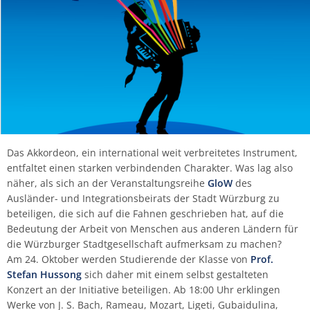
FAQ ausländische Studierende
Fachgruppe Historische Instrumente
IT-Abteilung
Bibliothek
Traversflöte
Kirchenmusik (ev./kath.)
Percussion
Viola da gamba
Viola da gamba
Viola da gamba
Holzblasinstrumente
Termine | Fristen
Vorbereitungskurse des Tonkünstlerverbands
Hochschulchor
Seraphin-Stiftung
Wettbewerbe
Verband Bayerischer Sing- und Musikschulen
Johannes Kamprad
Michael Stern
Hörbox
Bibliographie
Vielfalt an der HfM
Qualitätsbeirat
Informationssicherheit
Personalrat
Aktuelles (Archiv)
e. V.
Fachgruppe Jazz | Rock | Pop
Justiziariat
Hinweisgeberschutz
Viola da gamba
Klavier
Posaune
Jazz
Vorbereitungstutorium Musiktheorie der HfM
Hochschulsinfonieorchester
Stegmann
Weitere Veranstaltungen
Günter Mittelsteiner
Kino
Ehrungen
News-Archiv
Sexuelle Belästigung
Virtuelle Hochschule Bayern (vhb)
Fachgruppe Kammermusik | Korrepetition
Qualitätsmanagement
Kartenverkauf
Komposition
Saxophon
Kammermusik
Kammerchor
Steinway
Hilde Müller-Tamm
Sicherheit
Fachgruppe Klavier
Referentin für Prozessmanagement
Videokonferenzsysteme
Musiktheorie
Trompete
Komposition
Opernschule
Hildegard Poschet
Transferbeaufragte
Fachgruppe Orgel | Kirchenmusik
KHB-Kooperationsstellen
Zentrale Dienste
Das Akkordeon, ein international weit verbreitetes Instrument,
Orchesterinstrumente
Tuba
Komposition mit neuen Medien
Schulmusikchor
Burkhard Schmidt
Vertrauensteam
entfaltet einen starken verbindenden Charakter. Was lag also
Fachgruppe Percussion (klassisch)
Exkursionen
näher, als sich an der Veranstaltungsreihe
GloW
des
Ausländer- und Integrationsbeirats der Stadt Würzburg zu
Viola
Orgel
Klavier
Schulmusikorchester
Irmtraut Schmidt
Wissenschaftliche Praxis
beteiligen, die sich auf die Fahnen geschrieben hat, auf die
Fachgruppe Komposition/Musiktheorie
Hochschulkleidung
Bedeutung der Arbeit von Menschen aus anderen Ländern für
Violine
Künstlerisch-pädagogische
Rosemarie Schneider
Beratungs- und Meldeformular
die Würzburger Stadtgesellschaft aufmerksam zu machen?
Masterstudiengänge
Fachgruppe Instrumental-/Vokalpädagogik |
Am 24. Oktober werden Studierende der Klasse von
Prof.
EMP
Violoncello
Ilse Singer
Stefan Hussong
sich daher mit einem selbst gestalteten
Liedgestaltung
Konzert an der Initiative beteiligen. Ab 18:00 Uhr erklingen
Werke von J. S. Bach, Rameau, Mozart, Ligeti, Gubaidulina,
Fachgruppe
Gertrud Then