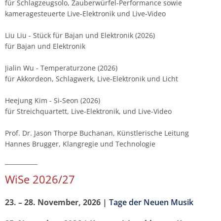
für Schlagzeugsolo, Zauberwürfel-Performance sowie
Musikwissenschaft/Musikermedizin
Musiktheaterkorrepetition
kameragesteuerte Live-Elektronik und Live-Video
Günther Wich
Fachgruppe Musikpädagogik Lehramt
Musiktheorie
Liu Liu - Stück für Bajan und Elektronik (2026)
für Bajan und Elektronik
Johannes Wolf
Fachgruppe Streichinstrumente
Orchesterleitung
Jialin Wu - Temperaturzone (2026)
für Akkordeon, Schlagwerk, Live-Elektronik und Licht
Percussion
Heejung Kim - Si-Seon (2026)
Streichinstrumente
für Streichquartett, Live-Elektronik, und Live-Video
Prof. Dr. Jason Thorpe Buchanan, Künstlerische Leitung
Master of Music in Performance
Hannes Brugger, Klangregie und Technologie
Master of Music in Performance and Pedagogy
___________
WiSe 2026/27
23. – 28. November, 2026 |
Tage der Neuen Musik