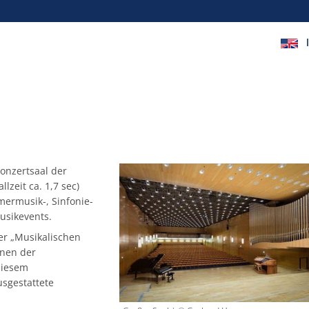
Konzertsaal der
lzeit ca. 1,7 sec)
mermusik-, Sinfonie-
usikevents.
er „Musikalischen
nnen der
 diesem
usgestattete