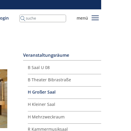
login
menü
Veranstaltungsräume
B Saal U 08
B Theater Bibra­straße
H Großer Saal
H Kleiner Saal
H Mehrzweckraum
R Kammer­musiksaal