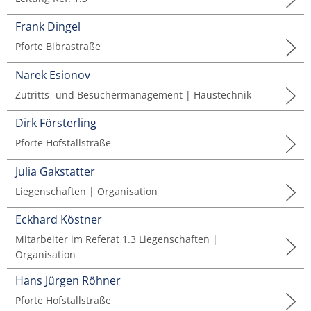
Musikwissenschaft/Musikermedizin
Musiktheaterkorrepetition
Frank Dingel
Günther Wich
Pforte Bibrastraße
Fachgruppe Musikpädagogik Lehramt
Musiktheorie
Johannes Wolf
Narek Esionov
Fachgruppe Streichinstrumente
Orchesterleitung
Zutritts- und Besuchermanagement | Haustechnik
Percussion
Dirk Försterling
Pforte Hofstallstraße
Streichinstrumente
Julia Gakstatter
Master of Music in Performance
Liegenschaften | Organisation
Eckhard Köstner
Master of Music in Performance and Pedagogy
Mitarbeiter im Referat 1.3 Liegenschaften |
Organisation
Hans Jürgen Röhner
Pforte Hofstallstraße