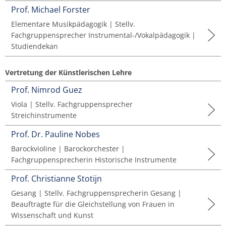
Musikwissenschaft/Musikermedizin
Prof. Michael Forster
Musiktheaterkorrepetition
Günther Wich
Elementare Musikpädagogik | Stellv.
Fachgruppe Musikpädagogik Lehramt
Fachgruppensprecher Instrumental-/Vokalpädagogik |
Musiktheorie
Studiendekan
Johannes Wolf
Fachgruppe Streichinstrumente
Orchesterleitung
Vertretung der Künstlerischen Lehre
Percussion
Prof. Nimrod Guez
Viola | Stellv. Fachgruppensprecher
Streichinstrumente
Streichinstrumente
Prof. Dr. Pauline Nobes
Master of Music in Performance
Barockvioline | Barockorchester |
Fachgruppensprecherin Historische Instrumente
Master of Music in Performance and Pedagogy
Prof. Christianne Stotijn
Gesang | Stellv. Fachgruppensprecherin Gesang |
Beauftragte für die Gleichstellung von Frauen in
Wissenschaft und Kunst