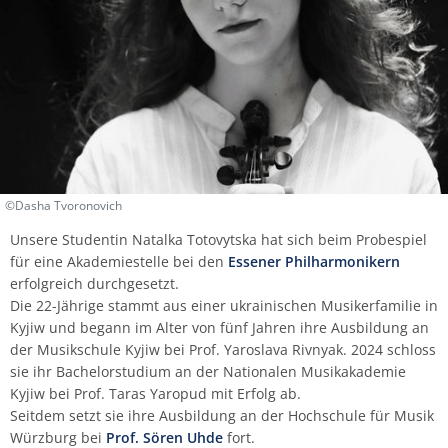
FAQ ausländische Studierende
Fachgruppe Historische Instrumente
IT-Abteilung
Bibliothek
Traversflöte
Kirchenmusik (ev./kath.)
Percussion
Viola da gamba
Viola da gamba
Viola da gamba
Holzblasinstrumente
Termine | Fristen
Vorbereitungskurse des Tonkünstlerverbands
Hochschulchor
Seraphin-Stiftung
Wettbewerbe
Verband Bayerischer Sing- und Musikschulen
Johannes Kamprad
Michael Stern
Hörbox
Bibliographie
Vielfalt an der HfM
Qualitätsbeirat
Informationssicherheit
Personalrat
Aktuelles (Archiv)
e. V.
Fachgruppe Jazz | Rock | Pop
Justiziariat
Hinweisgeberschutz
Viola da gamba
Klavier
Posaune
Jazz
Vorbereitungstutorium Musiktheorie der HfM
Hochschulsinfonieorchester
Stegmann
Weitere Veranstaltungen
Günter Mittelsteiner
Kino
Ehrungen
News-Archiv
Sexuelle Belästigung
Virtuelle Hochschule Bayern (vhb)
Fachgruppe Kammermusik | Korrepetition
Qualitätsmanagement
Kartenverkauf
Komposition
Saxophon
Kammermusik
Kammerchor
Steinway
Hilde Müller-Tamm
Sicherheit
Fachgruppe Klavier
Referentin für Prozessmanagement
Videokonferenzsysteme
Musiktheorie
Trompete
Komposition
Opernschule
Hildegard Poschet
Transferbeaufragte
©Dasha Tvoronovich
Fachgruppe Orgel | Kirchenmusik
KHB-Kooperationsstellen
Zentrale Dienste
Orchesterinstrumente
Tuba
Komposition mit neuen Medien
Schulmusikchor
Burkhard Schmidt
Vertrauensteam
Unsere Studentin Natalka Totovytska hat sich beim Probespiel
für eine Akademiestelle bei den
Essener Philharmonikern
Fachgruppe Percussion (klassisch)
Exkursionen
erfolgreich durchgesetzt.
Viola
Orgel
Klavier
Schulmusikorchester
Irmtraut Schmidt
Wissenschaftliche Praxis
Die 22-Jährige stammt aus einer ukrainischen Musikerfamilie in
Fachgruppe Komposition/Musiktheorie
Hochschulkleidung
Kyjiw und begann im Alter von fünf Jahren ihre Ausbildung an
Violine
Künstlerisch-pädagogische
Rosemarie Schneider
Beratungs- und Meldeformular
der Musikschule Kyjiw bei Prof. Yaroslava Rivnyak. 2024 schloss
Masterstudiengänge
Fachgruppe Instrumental-/Vokalpädagogik |
sie ihr Bachelorstudium an der Nationalen Musikakademie
EMP
Violoncello
Ilse Singer
Kyjiw bei Prof. Taras Yaropud mit Erfolg ab.
Seitdem setzt sie ihre Ausbildung an der Hochschule für Musik
Liedgestaltung
Würzburg bei
Prof. Sören Uhde
fort.
Fachgruppe
Gertrud Then