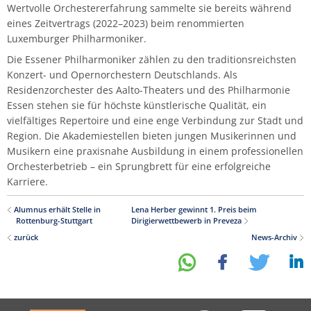
Wertvolle Orchestererfahrung sammelte sie bereits während
Musikwissenschaft/Musikermedizin
Musiktheaterkorrepetition
eines Zeitvertrags (2022–2023) beim renommierten
Günther Wich
Luxemburger Philharmoniker.
Fachgruppe Musikpädagogik Lehramt
Musiktheorie
Die Essener Philharmoniker zählen zu den traditionsreichsten
Johannes Wolf
Konzert- und Opernorchestern Deutschlands. Als
Fachgruppe Streichinstrumente
Orchesterleitung
Residenzorchester des Aalto-Theaters und des Philharmonie
Essen stehen sie für höchste künstlerische Qualität, ein
Percussion
vielfältiges Repertoire und eine enge Verbindung zur Stadt und
Region. Die Akademiestellen bieten jungen Musikerinnen und
Musikern eine praxisnahe Ausbildung in einem professionellen
Streichinstrumente
Orchesterbetrieb – ein Sprungbrett für eine erfolgreiche
Karriere.
Master of Music in Performance
Alumnus erhält Stelle in
Lena Herber gewinnt 1. Preis beim
Rottenburg-Stuttgart
Dirigierwettbewerb in Preveza
Master of Music in Performance and Pedagogy
zurück
News-Archiv
teilen
teilen
tweet
mitteilen