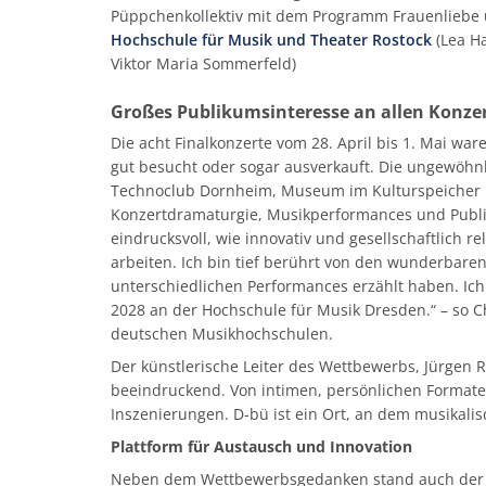
Püppchenkollektiv mit dem Programm Frauenliebe
Hochschule für Musik und Theater Rostock
(Lea Ha
Viktor Maria Sommerfeld)
Großes Publikumsinteresse an allen Konz
Die acht Finalkonzerte vom 28. April bis 1. Mai war
gut besucht oder sogar ausverkauft. Die ungewöhnl
Technoclub Dornheim, Museum im Kulturspeicher bi
Konzertdramaturgie, Musikperformances und Publi
eindrucksvoll, wie innovativ und gesellschaftlich
arbeiten. Ich bin tief berührt von den wunderbaren
unterschiedlichen Performances erzählt haben. Ich
2028 an der Hochschule für Musik Dresden.“ – so Ch
deutschen Musikhochschulen.
Der künstlerische Leiter des Wettbewerbs, Jürgen R
beeindruckend. Von intimen, persönlichen Formate
Inszenierungen. D-bü ist ein Ort, an dem musikalis
Plattform für Austausch und Innovation
Neben dem Wettbewerbsgedanken stand auch der 