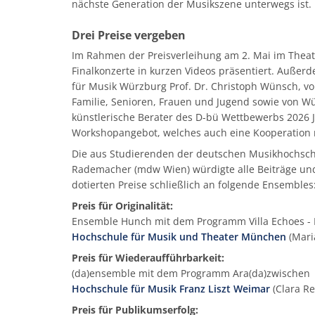
nächste Generation der Musikszene unterwegs ist.
Drei Preise vergeben
Im Rahmen der Preisverleihung am 2. Mai im Theat
Finalkonzerte in kurzen Videos präsentiert. Auße
für Musik Würzburg Prof. Dr. Christoph Wünsch, v
Familie, Senioren, Frauen und Jugend sowie von W
künstlerische Berater des D-bü Wettbewerbs 2026 
Workshopangebot, welches auch eine Kooperation 
Die aus Studierenden der deutschen Musikhochschu
Rademacher (mdw Wien) würdigte alle Beiträge und 
dotierten Preise schließlich an folgende Ensembles
Preis für Originalität:
Ensemble Hunch mit dem Programm Villa Echoes - 
Hochschule für Musik und Theater München
(Mari
Preis für Wiederaufführbarkeit:
(da)ensemble mit dem Programm Ara(da)zwischen
Hochschule für Musik Franz Liszt Weimar
(Clara Re
Preis für Publikumserfolg: