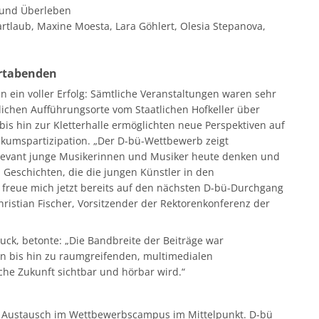
 und Überleben
rtlaub, Maxine Moesta, Lara Göhlert, Olesia Stepanova,
ertabenden
en ein voller Erfolg: Sämtliche Veranstaltungen waren sehr
ichen Aufführungsorte vom Staatlichen Hofkeller über
s hin zur Kletterhalle ermöglichten neue Perspektiven auf
kumspartizipation. „Der D-bü-Wettbewerb zeigt
 relevant junge Musikerinnen und Musiker heute denken und
 Geschichten, die die jungen Künstler in den
 freue mich jetzt bereits auf den nächsten D-bü-Durchgang
ristian Fischer, Vorsitzender der Rektorenkonferenz der
uck, betonte: „Die Bandbreite der Beiträge war
n bis hin zu raumgreifenden, multimedialen
che Zukunft sichtbar und hörbar wird.“
Austausch im Wettbewerbscampus im Mittelpunkt. D-bü