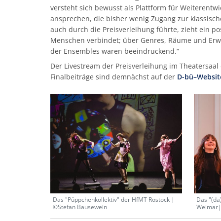
versteht sich bewusst als Plattform für Weiterent
ansprechen, die bisher wenig Zugang zur klassische
auch durch die Preisverleihung führte, zieht ein po
Menschen verbindet; über Genres, Räume und Erwar
der Ensembles waren beeindruckend.“
Der Livestream der Preisverleihung im Theatersaal
Finalbeiträge sind demnächst auf der
D-bü–Websit
Das "Püppchenkollektiv" der HfMT Rostock |
Das "(da
©Stefan Bausewein
Weimar|