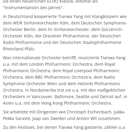
sie einen neuerlichen ECHO Klassik, diesmal als
Musikwissenschaft/Musikermedizin
Musiktheaterkorrepetition
"Instrumentalistin des Jahres".
Günther Wich
In Deutschland kooperierte Tianwa Yang mit Klangkörpern wie
Fachgruppe Musikpädagogik Lehramt
Musiktheorie
dem WDR Sinfonieorchester Köln, dem Deutschen Symphonie-
Johannes Wolf
Orchester Berlin, dem hr-Sinfonieorchester, dem Gürzenich-
Fachgruppe Streichinstrumente
Orchesterleitung
Orchester Köln, der Dresdner Philharmonie, der Deutschen
Radio Philharmonie und der Deutschen Staatsphilharmonie
Rheinland-Pfalz.
Percussion
Was internationale Orchester betrifft, musizierte Tianwa Yang
u.a. mit dem London Philharmonic Orchestra, dem Royal
Streichinstrumente
Philharmonic Orchestra, dem Royal Liverpool Philharmonic
Orchestra, dem BBC Philharmonic Orchestra, dem Radio
Master of Music in Performance
Symphonie Orchester Wien und dem Helsinki Philharmonic
Orchestra. In Nordamerika trat sie u.a. mit den maßgeblichen
Master of Music in Performance and Pedagogy
Orchestern in Vancouver, Baltimore, Seattle und Detroit auf, in
Asien u.a. mit dem Hong Kong Philharmonic Orchestra.
Sie arbeitete mit Dirigenten wie Christoph Eschenbach, Jukka-
Pekka Saraste, Jaap van Zweden und Antoni Wit zusammen.
Zu den Festivals, bei denen Tianwa Yang gastierte, zählen u.a.