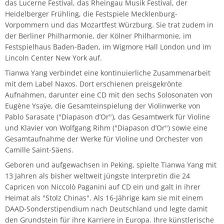
das Lucerne Festival, das Rheingau Musik Festival, der
Heidelberger Frühling, die Festspiele Mecklenburg-
Vorpommern und das Mozartfest Würzburg. Sie trat zudem in
der Berliner Philharmonie, der Kölner Philharmonie, im
Festspielhaus Baden-Baden, im Wigmore Hall London und im
Lincoln Center New York auf.
Tianwa Yang verbindet eine kontinuierliche Zusammenarbeit
mit dem Label Naxos. Dort erschienen preisgekrönte
Aufnahmen, darunter eine CD mit den sechs Solosonaten von
Eugène Ysaÿe, die Gesamteinspielung der Violinwerke von
Pablo Sarasate ("Diapason d’Or"), das Gesamtwerk für Violine
und Klavier von Wolfgang Rihm ("Diapason d’Or") sowie eine
Gesamtaufnahme der Werke für Violine und Orchester von
Camille Saint-Säens.
Geboren und aufgewachsen in Peking, spielte Tianwa Yang mit
13 Jahren als bisher weltweit jüngste Interpretin die 24
Capricen von Niccolò Paganini auf CD ein und galt in ihrer
Heimat als "Stolz Chinas". Als 16-Jährige kam sie mit einem
DAAD-Sonderstipendium nach Deutschland und legte damit
den Grundstein für ihre Karriere in Europa. Ihre künstlerische