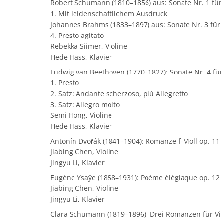
Robert Schumann (1810–1856) aus: Sonate Nr. 1 für 
1. Mit leidenschaftlichem Ausdruck
Johannes Brahms (1833–1897) aus: Sonate Nr. 3 für 
4. Presto agitato
Rebekka Siimer, Violine
Hede Hass, Klavier
Ludwig van Beethoven (1770–1827): Sonate Nr. 4 für
1. Presto
2. Satz: Andante scherzoso, più Allegretto
3. Satz: Allegro molto
Semi Hong, Violine
Hede Hass, Klavier
Antonín Dvořák (1841–1904): Romanze f-Moll op. 11
Jiabing Chen, Violine
Jingyu Li, Klavier
Eugène Ysaÿe (1858–1931): Poème élégiaque op. 12
Jiabing Chen, Violine
Jingyu Li, Klavier
Clara Schumann (1819–1896): Drei Romanzen für Vio