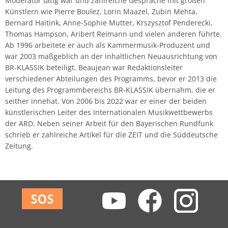
Moderator tätig war und zahlreiche Gespräche mit großen
Musikwissenschaft/Musikermedizin
Musiktheaterkorrepetition
Künstlern wie Pierre Boulez, Lorin Maazel, Zubin Mehta,
Bernard Haitink, Anne-Sophie Mutter, Krszysztof Penderecki,
Günther Wich
Thomas Hampson, Aribert Reimann und vielen anderen führte.
Fachgruppe Musikpädagogik Lehramt
Musiktheorie
Ab 1996 arbeitete er auch als Kammermusik-Produzent und
Johannes Wolf
war 2003 maßgeblich an der inhaltlichen Neuausrichtung von
Fachgruppe Streichinstrumente
Orchesterleitung
BR-KLASSIK beteiligt. Beaujean war Redaktionsleiter
verschiedener Abteilungen des Programms, bevor er 2013 die
Percussion
Leitung des Programmbereichs BR-KLASSIK übernahm, die er
seither innehat. Von 2006 bis 2022 war er einer der beiden
künstlerischen Leiter des Internationalen Musikwettbewerbs
Streichinstrumente
der ARD. Neben seiner Arbeit für den Bayerischen Rundfunk
schrieb er zahlreiche Artikel für die ZEIT und die Süddeutsche
Master of Music in Performance
Zeitung.
Master of Music in Performance and Pedagogy