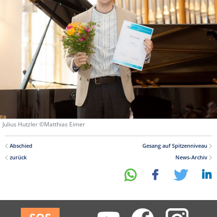
Julius Hutzler ©Matthias Eimer
Abschied
Gesang auf Spitzenniveau
zurück
News-Archiv
teilen
teilen
tweet
mitteilen