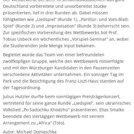
Musikwissenschaft/Musikermedizin
Musiktheaterkorrepetition
Deutschland vorbereitete und unvorbereitet Stücke
präsentierten, lief in drei Runden ab. Dabei müssen
Günther Wich
Fähigkeiten wie „Liedspiel“ (Runde 1), „Partitur- und Vom-Blatt-
Fachgruppe Musikpädagogik Lehramt
Musiktheorie
Spiel“ (Runde 2) und „Improvisation“ (Runde 3) beherrscht sein.
Johannes Wolf
Zur spezifischen Vorbereitung des Wettbewerbs bot Prof.
Fachgruppe Streichinstrumente
Orchesterleitung
Tobias Usbeck ein wöchentliches „Vorspiel-Seminar“ an, wobei
die Studierenden jede Menge Input bekamen.
Percussion
Begleitet wurde das Team von einer befreundeten
zwölfköpfigen Gruppe, welche den Wettbewerb mitverfolgte
Streichinstrumente
und mit den Würzburger Kandidaten in den Pausenzeiten
verschiedene Aktivitäten unternahmen. Ein sonniger Tag im
Park und die Besichtigung des Franz-Liszt-Haus standen auf
Master of Music in Performance
der Tagesordnung.
Julius Hutzler durfte beim sonntägigen Preisträgerkonzert,
Master of Music in Performance and Pedagogy
vertretend für seine ganze Runde „Liedspiel“, sein ukrainisches
Volkslied „Po Sadochku Khodzhu“ präsentieren. Elias Smalko
beendete den viertägigen Wettbewerb mit seinem
Arrangement zu „Africa“ (Toto).
Autor: Michael Domaschka