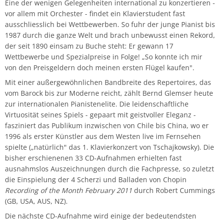
Eine der wenigen Gelegenheiten international zu konzertieren -
Musikwissenschaft/Musikermedizin
Musiktheaterkorrepetition
vor allem mit Orchester - findet ein Klavierstudent fast
Günther Wich
ausschliesslich bei Wettbewerben. So fuhr der junge Pianist bis
Fachgruppe Musikpädagogik Lehramt
Musiktheorie
1987 durch die ganze Welt und brach unbewusst einen Rekord,
der seit 1890 einsam zu Buche steht: Er gewann 17
Johannes Wolf
Wettbewerbe und Spezialpreise in Folge! „So konnte ich mir
Fachgruppe Streichinstrumente
Orchesterleitung
von den Preisgeldern doch meinen ersten Flügel kaufen".
Mit einer außergewöhnlichen Bandbreite des Repertoires, das
Percussion
vom Barock bis zur Moderne reicht, zählt Bernd Glemser heute
zur internationalen Pianistenelite. Die leidenschaftliche
Streichinstrumente
Virtuosität seines Spiels - gepaart mit geistvoller Eleganz -
fasziniert das Publikum inzwischen von Chile bis China, wo er
Master of Music in Performance
1996 als erster Künstler aus dem Westen live im Fernsehen
spielte („natürlich" das 1. Klavierkonzert von Tschajkowsky). Die
bisher erschienenen 33 CD-Aufnahmen erhielten fast
Master of Music in Performance and Pedagogy
ausnahmslos Auszeichnungen durch die Fachpresse, so zuletzt
die Einspielung der 4 Scherzi und Balladen von Chopin
Recording of the Month February 2011
durch Robert Cummings
(GB, USA, AUS, NZ).
Die nächste CD-Aufnahme wird einige der bedeutendsten