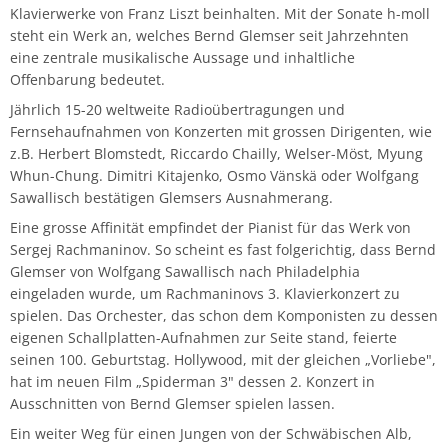
Klavierwerke von Franz Liszt beinhalten. Mit der Sonate h-moll
steht ein Werk an, welches Bernd Glemser seit Jahrzehnten
eine zentrale musikalische Aussage und inhaltliche
Offenbarung bedeutet.
Jährlich 15-20 weltweite Radioübertragungen und
Fernsehaufnahmen von Konzerten mit grossen Dirigenten, wie
z.B. Herbert Blomstedt, Riccardo Chailly, Welser-Möst, Myung
Whun-Chung. Dimitri Kitajenko, Osmo Vänskä oder Wolfgang
Sawallisch bestätigen Glemsers Ausnahmerang.
Eine grosse Affinität empfindet der Pianist für das Werk von
Sergej Rachmaninov. So scheint es fast folgerichtig, dass Bernd
Glemser von Wolfgang Sawallisch nach Philadelphia
eingeladen wurde, um Rachmaninovs 3. Klavierkonzert zu
spielen. Das Orchester, das schon dem Komponisten zu dessen
eigenen Schallplatten-Aufnahmen zur Seite stand, feierte
seinen 100. Geburtstag. Hollywood, mit der gleichen „Vorliebe",
hat im neuen Film „Spiderman 3" dessen 2. Konzert in
Ausschnitten von Bernd Glemser spielen lassen.
Ein weiter Weg für einen Jungen von der Schwäbischen Alb,