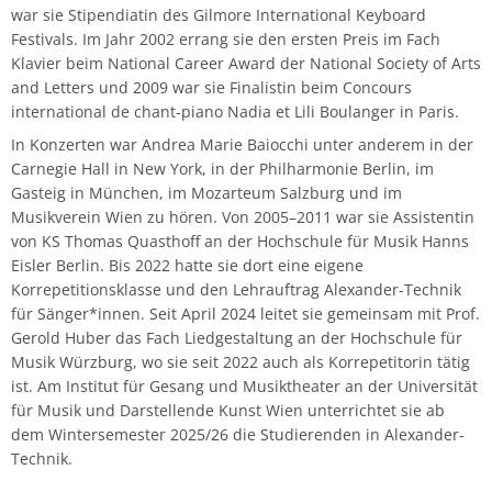
war sie Stipendiatin des Gilmore International Keyboard
Musikwissenschaft/Musikermedizin
Musiktheaterkorrepetition
Festivals. Im Jahr 2002 errang sie den ersten Preis im Fach
Günther Wich
Klavier beim National Career Award der National Society of Arts
Fachgruppe Musikpädagogik Lehramt
Musiktheorie
and Letters und 2009 war sie Finalistin beim Concours
Johannes Wolf
international de chant-piano Nadia et Lili Boulanger in Paris.
Fachgruppe Streichinstrumente
Orchesterleitung
In Konzerten war Andrea Marie Baiocchi unter anderem in der
Carnegie Hall in New York, in der Philharmonie Berlin, im
Percussion
Gasteig in München, im Mozarteum Salzburg und im
Musikverein Wien zu hören. Von 2005–2011 war sie Assistentin
von KS Thomas Quasthoff an der Hochschule für Musik Hanns
Streichinstrumente
Eisler Berlin. Bis 2022 hatte sie dort eine eigene
Korrepetitionsklasse und den Lehrauftrag Alexander-Technik
Master of Music in Performance
für Sänger*innen. Seit April 2024 leitet sie gemeinsam mit Prof.
Gerold Huber das Fach Liedgestaltung an der Hochschule für
Master of Music in Performance and Pedagogy
Musik Würzburg, wo sie seit 2022 auch als Korrepetitorin tätig
ist. Am Institut für Gesang und Musiktheater an der Universität
für Musik und Darstellende Kunst Wien unterrichtet sie ab
dem Wintersemester 2025/26 die Studierenden in Alexander-
Technik.