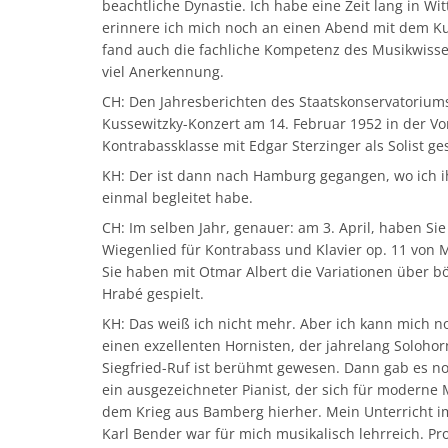
beachtliche Dynastie. Ich habe eine Zeit lang in Wit
erinnere ich mich noch an einen Abend mit dem Ku
fand auch die fachliche Kompetenz des Musikwisse
viel Anerkennung.
CH: Den Jahresberichten des Staatskonservatorium
Kussewitzky-Konzert am 14. Februar 1952 in der Vo
Kontrabassklasse mit Edgar Sterzinger als Solist ges
KH: Der ist dann nach Hamburg gegangen, wo ich i
einmal begleitet habe.
CH: Im selben Jahr, genauer: am 3. April, haben Sie
Wiegenlied für Kontrabass und Klavier op. 11 von 
Sie haben mit Otmar Albert die Variationen über b
Hrabé gespielt.
KH: Das weiß ich nicht mehr. Aber ich kann mich no
einen exzellenten Hornisten, der jahrelang Solohor
Siegfried-Ruf ist berühmt gewesen. Dann gab es no
ein ausgezeichneter Pianist, der sich für moderne
dem Krieg aus Bamberg hierher. Mein Unterricht i
Karl Bender war für mich musikalisch lehrreich. Pr