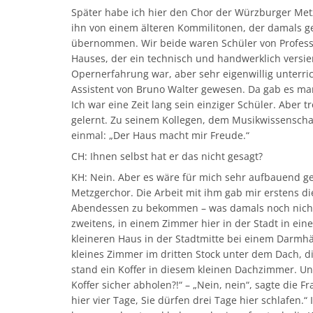
Später habe ich hier den Chor der Würzburger Metz
ihn von einem älteren Kommilitonen, der damals g
übernommen. Wir beide waren Schüler von Profess
Hauses, der ein technisch und handwerklich versie
Opernerfahrung war, aber sehr eigenwillig unterric
Assistent von Bruno Walter gewesen. Da gab es ma
Ich war eine Zeit lang sein einziger Schüler. Aber 
gelernt. Zu seinem Kollegen, dem Musikwissenschaft
einmal: „Der Haus macht mir Freude.“
CH: Ihnen selbst hat er das nicht gesagt?
KH: Nein. Aber es wäre für mich sehr aufbauend 
Metzgerchor. Die Arbeit mit ihm gab mir erstens di
Abendessen zu bekommen – was damals noch nicht 
zweitens, in einem Zimmer hier in der Stadt in ei
kleineren Haus in der Stadtmitte bei einem Darmh
kleines Zimmer im dritten Stock unter dem Dach, di
stand ein Koffer in diesem kleinen Dachzimmer. Und
Koffer sicher abholen?!“ – „Nein, nein“, sagte die F
hier vier Tage, Sie dürfen drei Tage hier schlafen.