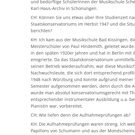
und bedürftige SchülerInnen der Musikschule Schw
Karl-Haus-Archiv in Schonungen.
CH: Können Sie uns etwas über Ihre Studienzeit n
Staatskonservatoriums im Herbst 1947 und die Sit
berichten?
KH: Ich kam aus der Musikschule Bad Kissingen, di
Meisterschüler von Paul Hindemith, geleitet wurde
in den späten 1920er Jahren und hat in Berlin mit 
emigrierte. Da das Staatskonservatorium unmittelb
seinen Betrieb wiederaufnahm, war diese Musikschu
Nachwuchsleute, die sich dort entsprechend profil
1948 nach Würzburg und konnte aufgrund meiner Vo
Semester aufgenommen werden, denn durch die Au
wurde man absolut konservatoriumsgerecht mit Th
entsprechender instrumentaler Ausbildung u.a. bei
Pianistin war, vorbereitet.
CH: Wie liefen denn die Aufnahmeprüfungen ab?
KH: Die Aufnahmeprüfungen waren streng. Ich weiß
Papillons von Schumann und aus der Mondscheins