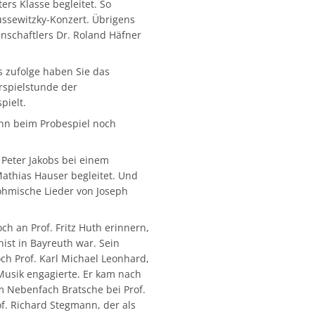
ters Klasse begleitet. So
ssewitzky-Konzert. Übrigens
nschaftlers Dr. Roland Häfner
s zufolge haben Sie das
rspielstunde der
pielt.
hn beim Probespiel noch
 Peter Jakobs bei einem
Mathias Hauser begleitet. Und
öhmische Lieder von Joseph
ch an Prof. Fritz Huth erinnern,
nist in Bayreuth war. Sein
ch Prof. Karl Michael Leonhard,
 Musik engagierte. Er kam nach
m Nebenfach Bratsche bei Prof.
of. Richard Stegmann, der als