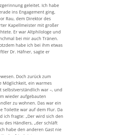
gerinnung geleitet. Ich habe
erade ins Engagement ging,
or Rau, dem Direktor des
rter Kapellmeister mit großer
htete. Er war Altphilologe und
nchmal bei mir auch Tränen.
trotzdem habe ich bei ihm etwas
ler Dr. Häfner, sagte er
gewesen. Doch zurück zum
e Möglichkeit, ein warmes
selbstverständlich war –, und
nem wieder aufgebauten
ändler zu wohnen. Das war ein
e Toilette war auf dem Flur. Da
 ich fragte: „Der wird sich den
rau des Händlers, „der schläft
“ Ich habe den anderen Gast nie