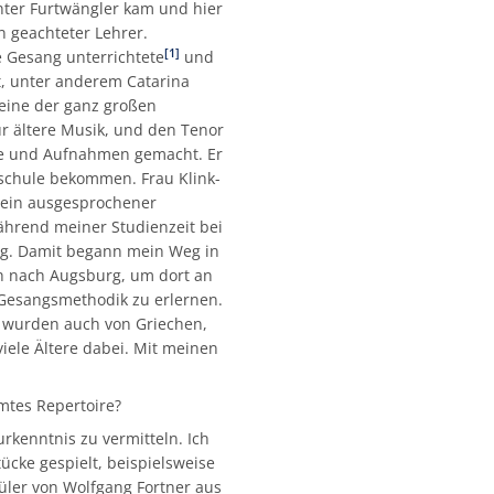
nter Furtwängler kam und hier
n geachteter Lehrer.
[1]
e Gesang unterrichtete
und
, unter anderem Catarina
 eine der ganz großen
ür ältere Musik, und den Tenor
te und Aufnahmen gemacht. Er
schule bekommen. Frau Klink-
r ein ausgesprochener
ährend meiner Studienzeit bei
g. Damit begann mein Weg in
h nach Augsburg, um dort an
 Gesangsmethodik zu erlernen.
e wurden auch von Griechen,
iele Ältere dabei. Mit meinen
mtes Repertoire?
urkenntnis zu vermitteln. Ich
ücke gespielt, beispielsweise
üler von Wolfgang Fortner aus