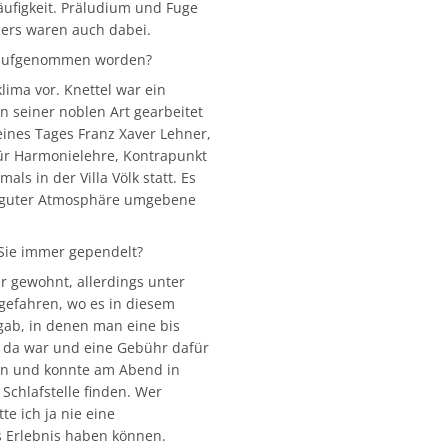
läufigkeit. Präludium und Fuge
ers waren auch dabei.
el aufgenommen worden?
lima vor. Knettel war ein
n seiner noblen Art gearbeitet
 eines Tages Franz Xaver Lehner,
 für Harmonielehre, Kontrapunkt
ls in der Villa Völk statt. Es
on guter Atmosphäre umgebene
 Sie immer gependelt?
er gewohnt, allerdings unter
gefahren, wo es in diesem
gab, in denen man eine bis
 da war und eine Gebühr dafür
n und konnte am Abend in
Schlafstelle finden. Wer
e ich ja nie eine
s Erlebnis haben können.