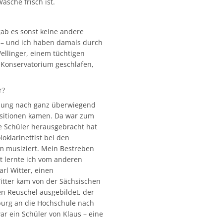
äsche frisch ist.
gab es sonst keine andere
t – und ich haben damals durch
ellinger, einem tüchtigen
 Konservatorium geschlafen,
r?
tzung nach ganz überwiegend
ositionen kamen. Da war zum
te Schüler herausgebracht hat
loklarinettist bei den
m musiziert. Mein Bestreben
t lernte ich vom anderen
rl Witter, einen
Witter kam von der Sächsischen
en Reuschel ausgebildet, der
burg an die Hochschule nach
ar ein Schüler von Klaus – eine