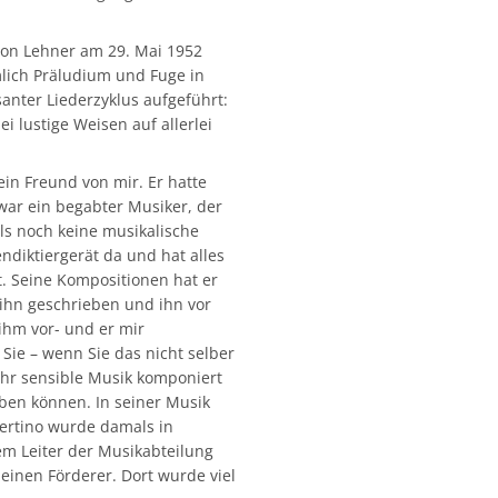
von Lehner am 29. Mai 1952
mlich Präludium und Fuge in
anter Liederzyklus aufgeführt:
i lustige Weisen auf allerlei
ein Freund von mir. Er hatte
war ein begabter Musiker, der
ls noch keine musikalische
endiktiergerät da und hat alles
t. Seine Kompositionen hat er
 ihn geschrieben und ihn vor
ihm vor- und er mir
Sie – wenn Sie das nicht selber
ehr sensible Musik komponiert
ben können. In seiner Musik
certino wurde damals in
dem Leiter der Musikabteilung
einen Förderer. Dort wurde viel