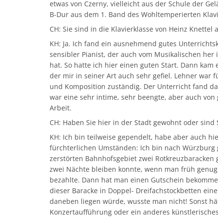
etwas von Czerny, vielleicht aus der Schule der Ge
B-Dur aus dem 1. Band des Wohltemperierten Klavi
CH: Sie sind in die Klavierklasse von Heinz Knett
KH: Ja. Ich fand ein ausnehmend gutes Unterrichtsk
sensibler Pianist, der auch vom Musikalischen her i
hat. So hatte ich hier einen guten Start. Dann kam
der mir in seiner Art auch sehr gefiel. Lehner war
und Komposition zuständig. Der Unterricht fand dama
war eine sehr intime, sehr beengte, aber auch v
Arbeit.
CH: Haben Sie hier in der Stadt gewohnt oder sind
KH: Ich bin teilweise gependelt, habe aber auch hi
fürchterlichen Umständen: Ich bin nach Würzburg 
zerstörten Bahnhofsgebiet zwei Rotkreuzbaracken 
zwei Nächte bleiben konnte, wenn man früh genug
bezahlte. Dann hat man einen Gutschein bekomme
dieser Baracke in Doppel- Dreifachstockbetten eine 
daneben liegen würde, wusste man nicht! Sonst hätt
Konzertaufführung oder ein anderes künstlerische