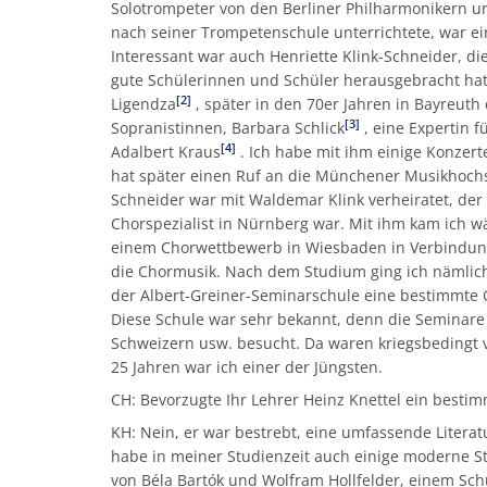
Solotrompeter von den Berliner Philharmonikern u
nach seiner Trompetenschule unterrichtete, war ei
Interessant war auch Henriette Klink-Schneider, di
gute Schülerinnen und Schüler herausgebracht hat
[2]
Ligendza
, später in den 70er Jahren in Bayreuth
[3]
Sopranistinnen, Barbara Schlick
, eine Expertin f
[4]
Adalbert Kraus
. Ich habe mit ihm einige Konzer
hat später einen Ruf an die Münchener Musikhoch
Schneider war mit Waldemar Klink verheiratet, de
Chorspezialist in Nürnberg war. Mit ihm kam ich w
einem Chorwettbewerb in Wiesbaden in Verbindun
die Chormusik. Nach dem Studium ging ich nämlic
der Albert-Greiner-Seminarschule eine bestimmte
Diese Schule war sehr bekannt, denn die Seminar
Schweizern usw. besucht. Da waren kriegsbedingt v
25 Jahren war ich einer der Jüngsten.
CH: Bevorzugte Ihr Lehrer Heinz Knettel ein bestim
KH: Nein, er war bestrebt, eine umfassende Literat
habe in meiner Studienzeit auch einige moderne St
von Béla Bartók und Wolfram Hollfelder, einem Sch