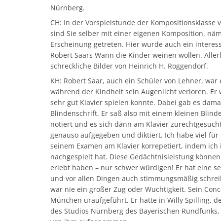
Nürnberg.
CH: In der Vorspielstunde der Kompositionsklasse 
sind Sie selber mit einer eigenen Komposition, nä
Erscheinung getreten. Hier wurde auch ein interess
Robert Saars Wann die Kinder weinen wollen. Allerle
schreckliche Bilder von Heinrich H. Roggendorf.
KH: Robert Saar, auch ein Schüler von Lehner, war 
während der Kindheit sein Augenlicht verloren. Er 
sehr gut Klavier spielen konnte. Dabei gab es dama
Blindenschrift. Er saß also mit einem kleinen Blind
notiert und es sich dann am Klavier zurechtgesuch
genauso aufgegeben und diktiert. Ich habe viel für
seinem Examen am Klavier korrepetiert, indem ich 
nachgespielt hat. Diese Gedächtnisleistung können 
erlebt haben – nur schwer würdigen! Er hat eine s
und vor allen Dingen auch stimmungsmäßig schrei
war nie ein großer Zug oder Wuchtigkeit. Sein Con
München uraufgeführt. Er hatte in Willy Spilling, 
des Studios Nürnberg des Bayerischen Rundfunks, 