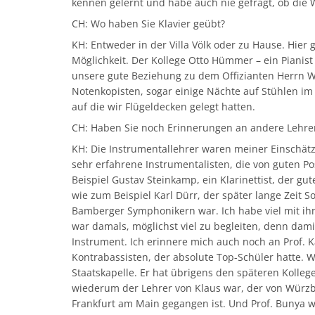
kennen gelernt und habe auch nie gefragt, ob die W
CH: Wo haben Sie Klavier geübt?
KH: Entweder in der Villa Völk oder zu Hause. Hier 
Möglichkeit. Der Kollege Otto Hümmer – ein Pianis
unsere gute Beziehung zu dem Offizianten Herrn W
Notenkopisten, sogar einige Nächte auf Stühlen im
auf die wir Flügeldecken gelegt hatten.
CH: Haben Sie noch Erinnerungen an andere Lehre
KH: Die Instrumentallehrer waren meiner Einschä
sehr erfahrene Instrumentalisten, die von guten P
Beispiel Gustav Steinkamp, ein Klarinettist, der gu
wie zum Beispiel Karl Dürr, der später lange Zeit So
Bamberger Symphonikern war. Ich habe viel mit ih
war damals, möglichst viel zu begleiten, denn dami
Instrument. Ich erinnere mich auch noch an Prof. Ka
Kontrabassisten, der absolute Top-Schüler hatte. 
Staatskapelle. Er hat übrigens den späteren Kolleg
wiederum der Lehrer von Klaus war, der von Würz
Frankfurt am Main gegangen ist. Und Prof. Bunya w