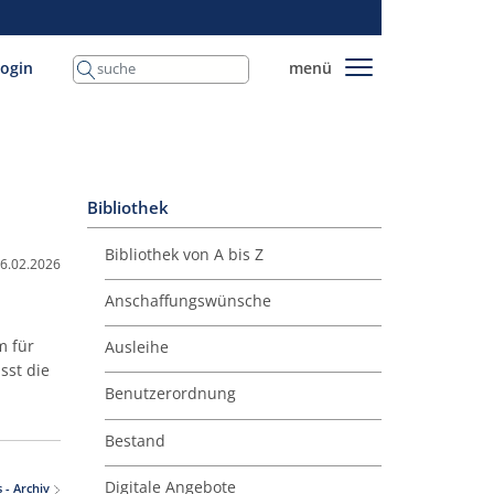
login
menü
Bibliothek
Bibliothek von A bis Z
6.02.2026
Anschaffungswünsche
m für
Ausleihe
sst die
Benutzerordnung
Bestand
Digitale Angebote
s - Archiv